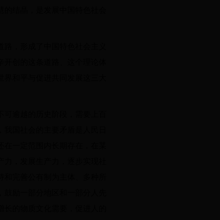
慧的结晶，是发展中国特色社会
道路，形成了中国特色社会主义
辛开创的这条道路、这个理论体
世界和平与促进共同发展这三大
不可逾越的历史阶段，需要上百
，我国社会的主要矛盾是人民日
还在一定范围内长期存在，在某
产力，发展生产力，逐步实现社
持和完善公有制为主体、多种所
，鼓励一部分地区和一部分人先
增长的物质文化需要，促进人的