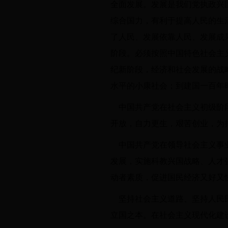
全面发展。发展是我们党执政兴
综合国力，有利于提高人民的生
了人民、发展依靠人民、发展成
阶段。必须按照中国特色社会主
纪新阶段，经济和社会发展的战
水平的小康社会；到建国一百年
中国共产党在社会主义初级阶
开放，自力更生，艰苦创业，为
中国共产党在领导社会主义事
发展，实施科教兴国战略、人才
动者素质，促进国民经济又好又
坚持社会主义道路、坚持人民
立国之本。在社会主义现代化建