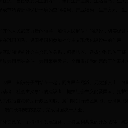
护优先、自然恢复为主的方针，坚持生产发展、生活富裕、生态
形成节约资源和保护环境的空间格局、产业结构、生产方式、生
。
和其他人民武装力量的领导，加强人民解放军的建设，切实保证
军在巩固国防、保卫祖国和参加社会主义现代化建设中的作用。
结互助和谐的社会主义民族关系，积极培养、选拔少数民族干部
民族共同团结奋斗、共同繁荣发展。全面贯彻党的宗教工作基本
、农民、知识分子团结在一起，同各民主党派、无党派人士、各
劳动者、社会主义事业的建设者、拥护社会主义的爱国者、拥护
人民包括香港特别行政区同胞、澳门特别行政区同胞、台湾同胞
港、澳门长期繁荣稳定，完成祖国统一大业。
平外交政策，坚持和平发展道路，坚持互利共赢的开放战略，统