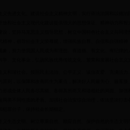
。
主义先进文化。建设社会主义精神文明，实行依法治国和以德治
开放和社会主义现代化建设提供强大的思想保证、精神动力和智
建设，坚持马克思主义指导思想，树立中国特色社会主义共同理
代精神，倡导社会主义荣辱观，增强民族自尊、自信和自强精神
现象，努力使我国人民成为有理想、有道德、有文化、有纪律的
科学、文化事业，弘扬民族优秀传统文化，繁荣和发展社会主义
主义和谐社会。按照民主法治、公平正义、诚信友爱、充满活力
的原则，以保障和改善民生为重点，解决好人民最关心、最直接
力形成全体人民各尽其能、各得其所而又和谐相处的局面。加强
这两类不同性质的矛盾。加强社会治安综合治理，依法坚决打击
和犯罪分子，保持社会长期稳定。
主义生态文明。树立尊重自然、顺应自然、保护自然的生态文明