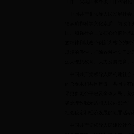
工作，实现国家各项工作法治化
中国共产党领导人民发展社会
德素质和科学文化素质，为改革
国。加强社会主义核心价值体系
族精神和以改革创新为核心的时
思想的侵蚀，扫除各种社会丑恶
远大理想教育。大力发展教育、
中国共产党领导人民构建社会
的总要求和共同建设、共同享有
果更多更公平惠及全体人民，努
确处理敌我矛盾和人民内部矛盾
社会稳定和经济发展的犯罪活动
中国共产党领导人民建设社会