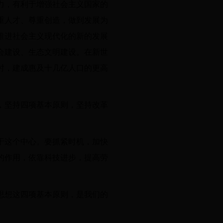
力，有利于增强社会主义国家的
重人才、尊重创造，做到发展为
推进社会主义现代化的新的发展
会建设、生态文明建设。在新世
时，建成惠及十几亿人口的更高
。
，坚持四项基本原则，坚持改革
。
于这个中心。要抓紧时机，加快
的作用，依靠科技进步，提高劳
思想这四项基本原则，是我们的
。