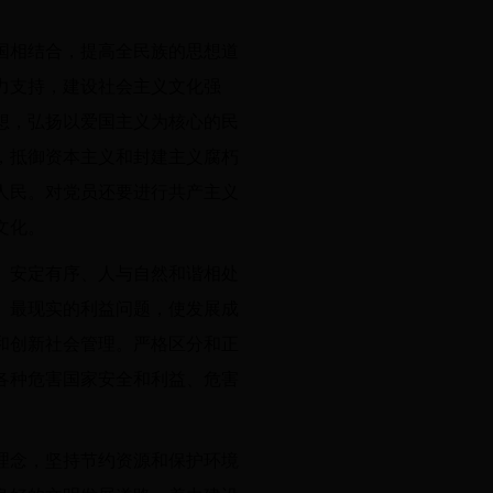
国相结合，提高全民族的思想道
力支持，建设社会主义文化强
想，弘扬以爱国主义为核心的民
，抵御资本主义和封建主义腐朽
人民。对党员还要进行共产主义
文化。
、安定有序、人与自然和谐相处
、最现实的利益问题，使发展成
和创新社会管理。严格区分和正
各种危害国家安全和利益、危害
理念，坚持节约资源和保护环境