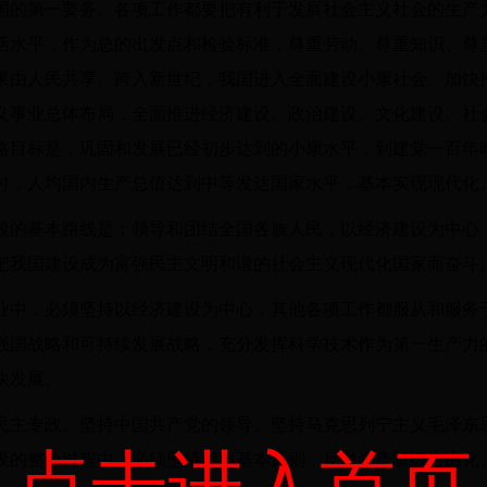
国的第一要务。各项工作都要把有利于发展社会主义社会的生产
活水平，作为总的出发点和检验标准，尊重劳动、尊重知识、尊
果由人民共享。跨入新世纪，我国进入全面建设小康社会、加快
义事业总体布局，全面推进经济建设、政治建设、文化建设、社
略目标是，巩固和发展已经初步达到的小康水平，到建党一百年
时，人均国内生产总值达到中等发达国家水平，基本实现现代化
段的基本路线是：领导和团结全国各族人民，以经济建设为中心
把我国建设成为富强民主文明和谐的社会主义现代化国家而奋斗
业中，必须坚持以经济建设为中心，其他各项工作都服从和服务
强国战略和可持续发展战略，充分发挥科学技术作为第一生产力
快发展。
民主专政、坚持中国共产党的领导、坚持马克思列宁主义毛泽东
点击进入首页
设的整个过程中，必须坚持四项基本原则，反对资产阶级自由化