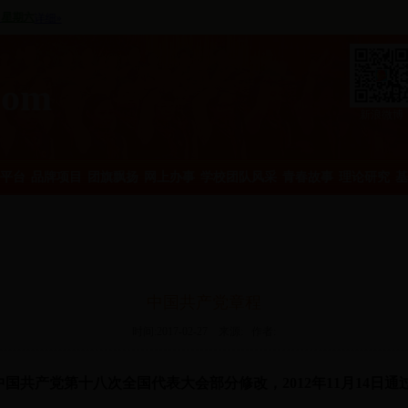
com
新浪微博
平台
品牌项目
团旗飘扬
网上办事
学校团队风采
青春故事
理论研究
基
中国共产党章程
时间:2017-02-27 来源: 作者:
中国共产党第十八次全国代表大会部分修改，
2012
年
11
月
14
日通