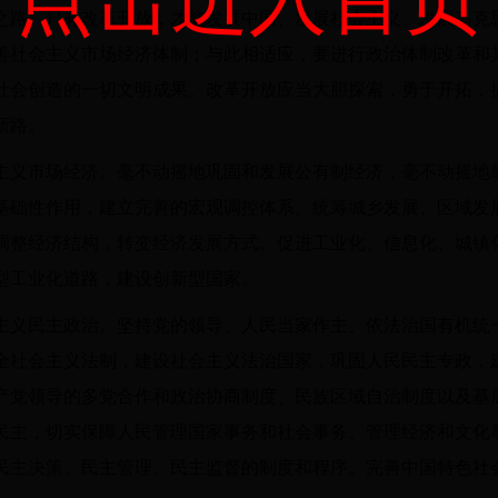
之路。只有改革开放，才能发展中国、发展社会主义、发展马克
善社会主义市场经济体制；与此相适应，要进行政治体制改革和
社会创造的一切文明成果。改革开放应当大胆探索，勇于开拓，
新路。
主义市场经济。毫不动摇地巩固和发展公有制经济，毫不动摇地
基础性作用，建立完善的宏观调控体系。统筹城乡发展、区域发
调整经济结构，转变经济发展方式。促进工业化、信息化、城镇
型工业化道路，建设创新型国家。
主义民主政治。坚持党的领导、人民当家作主、依法治国有机统
全社会主义法制，建设社会主义法治国家，巩固人民民主专政，
产党领导的多党合作和政治协商制度、民族区域自治制度以及基
民主，切实保障人民管理国家事务和社会事务、管理经济和文化
民主决策、民主管理、民主监督的制度和程序。完善中国特色社