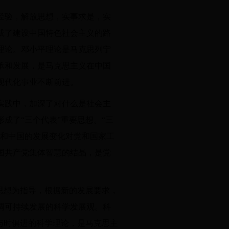
经验，解放思想，实事求是，实
成了建设中国特色社会主义的路
理论。邓小平理论是马克思列宁
承和发展，是马克思主义在中国
现代化事业不断前进。
实践中，加深了对什么是社会主
成了“三个代表”重要思想。“三
界和中国的发展变化对党和国家工
国共产党集体智慧的结晶，是党
思想为指导，根据新的发展要求，
调可持续发展的科学发展观。科
与时俱进的科学理论，是马克思主