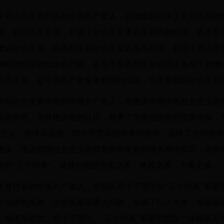
平同志为主要代表的中国共产党人，总结建国以来正反两方面的
移，实行改革开放，开辟了社会主义事业发展的新时期，逐步形
建设社会主义、巩固和发展社会主义的基本问题，创立了邓小平
和时代特征相结合的产物，是毛泽东思想在新的历史条件下的继
克思主义，是中国共产党集体智慧的结晶，引导着我国社会主义
民同志为主要代表的中国共产党人，在建设中国特色社会主义的
么样的党、怎样建设党的认识，积累了治党治国新的宝贵经验，形
宁主义、毛泽东思想、邓小平理论的继承和发展，反映了当代世
建设、推进我国社会主义自我完善和发展的强大理论武器，是中
做到“三个代表”，是我们党的立党之本、执政之基、力量之源。
主要代表的中国共产党人，坚持以邓小平理论和“三个代表”重要
什么样的发展、怎样发展等重大问题，形成了以人为本、全面协
、毛泽东思想、邓小平理论、“三个代表”重要思想既一脉相承又