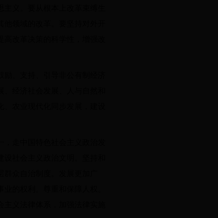
思主义。要从根本上改革束缚生
其他领域的改革。要坚持对外开
提高改革决策的科学性，增强改
鼓励、支持、引导非公有制经济
展、经济社会发展、人与自然和
化、农业现代化同步发展，建设
一，走中国特色社会主义政治发
建设社会主义政治文明。坚持和
层群众自治制度。发展更加广
事业的权利。尊重和保障人权。
会主义法律体系，加强法律实施