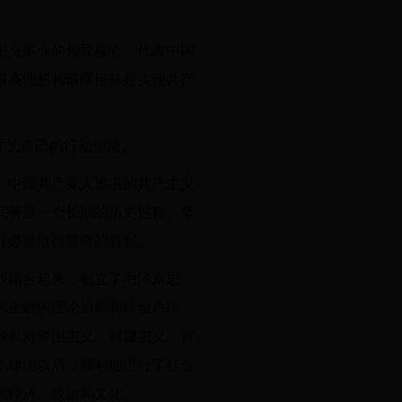
主义事业的领导核心，代表中国
最高理想和最终目标是实现共产
作为自己的行动指南。
。中国共产党人追求的共产主义
完善是一个长期的历史过程。坚
业必将取得最终的胜利。
践结合起来，创立了毛泽东思
的正确的理论原则和经验总结，
的反对帝国主义、封建主义、官
；建国以后，顺利地进行了社会
的经济、政治和文化。