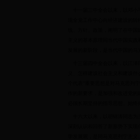
十一届三中全会以来，以邓小
现全党工作中心向经济建设的转
线、方针、政策，阐明了在中国
主义的基本原理同当代中国实践
发展的新阶段，是当代中国的马
十三届四中全会以来，以江泽
义、怎样建设社会主义和建设什
个代表”重要思想是对马克思列
作的新要求，是加强和改进党的
必须长期坚持的指导思想。始终
十六大以来，以胡锦涛同志为
深刻认识和回答了新形势下实现
学发展观，是同马克思列宁主义