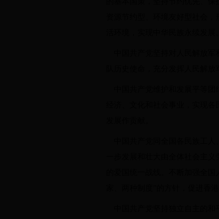
的基本国策，坚持节约优先、保
资源节约型、环境友好型社会，
活环境，实现中华民族永续发展
中国共产党坚持对人民解放军
队历史使命，充分发挥人民解放
中国共产党维护和发展平等团
经济、文化和社会事业，实现各
发展作贡献。
中国共产党同全国各民族工人
一步发展和壮大由全体社会主义
的爱国统一战线。不断加强全国
家、两种制度”的方针，促进香
中国共产党坚持独立自主的和