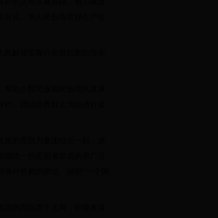
良好的文明发展道路。着力建设
活方式，为人民创造良好生产生
人民解放军履行新世纪新阶段军
，帮助少数民族和民族地区发展
方针，团结信教群众为经济社会
民族的爱国力量团结在一起，进
祖国统一的爱国者组成的最广泛
和海外侨胞的团结。按照“一个国
筹国内国际两个大局，积极发展