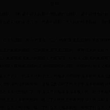
总 纲
先锋队，同时是中国人民和中华民族的先锋队，是中国特色社会
国先进文化的前进方向，代表中国最广大人民的根本利益。党的
、毛泽东思想、邓小平理论、“三个代表”重要思想和科学发展观
会历史发展的规律，它的基本原理是正确的，具有强大的生命力
充分发展和高度发达的基础上才能实现。社会主义制度的发展和
走中国人民自愿选择的适合中国国情的道路，中国的社会主义事
国共产党人，把马克思列宁主义的基本原理同中国革命的具体实
义在中国的运用和发展，是被实践证明了的关于中国革命和建设
在毛泽东思想指引下，中国共产党领导全国各族人民，经过长期
新民主主义革命的胜利，建立了人民民主专政的中华人民共和国
到社会主义的过渡，确立了社会主义基本制度，发展了社会主义