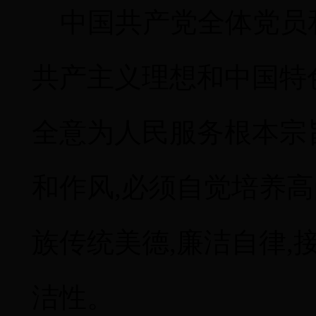
中国共产党全体党员
共产主义理想和中国特
全意为人民服务根本宗
和作风
,
必须自觉培养高
族传统美德
,
廉洁自律
,
洁性。