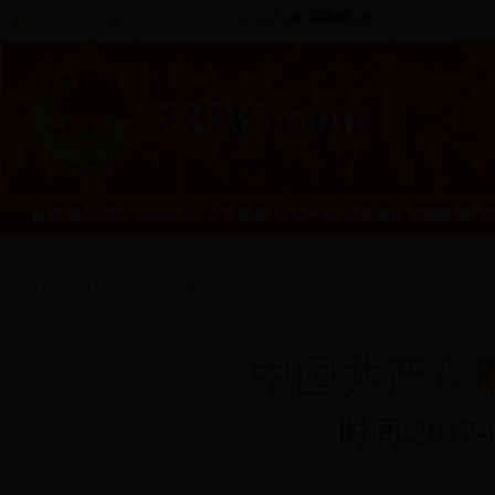
返回主页
今天是：
78365.com
首页
领导讲话
信息公开
共青视频
互动平台
品牌项目
团旗飘扬
网
首页
>
资料中心
>
文件库
中国共产党廉
时间:2017