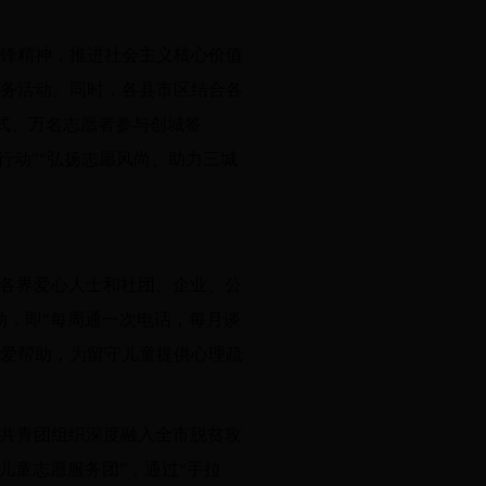
雷锋精神，推进社会主义核心价值
服务活动。同时，各县市区结合各
仪式、万名志愿者参与创城签
在行动”“弘扬志愿风尚、助力三城
会各界爱心人士和社团、企业、公
动，即“每周通一次电话，每月谈
关爱帮助，为留守儿童提供心理疏
级共青团组织深度融入全市脱贫攻
守儿童志愿服务团”，通过“手拉