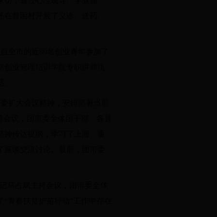
家访，通过心理疏导、学业辅
还在贫困村开展了义诊、送药、
自全市的近80名创业青年参加了
部创业管理培训学院专职讲师仇
惑。
常委扩大会议精神，安排部署当前
持会议，团市委全体团干部、各县
精神传达提纲，学习了上海、重
了座谈交流讨论。最后，团市委
书记马占斌主持会议，团市委全体
“青春扶贫护苗行动”工作中存在