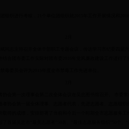
关团组织进行考核，21个单位团组织就2015年工作开展情况和20
2月
马占斌同志主持召开全体干部职工专题会议，传达学习市纪委四届
结合团市委工作实际对团市委2016年党风廉政建设工作进行了
禁毒委员会评为2015年度全市禁毒工作先进单位。
3月
者协会第一次理事会第二次全体会议在吴忠图书馆召开。 市委
愿者协会第一届全体理事、志愿者代表，先进志愿者、志愿组织代
所取得的成绩，安排部署了当前和今后一个时期全市志愿服务工
首届吴忠市“最美志愿者”50名、“最佳志愿服务组织”50个、“