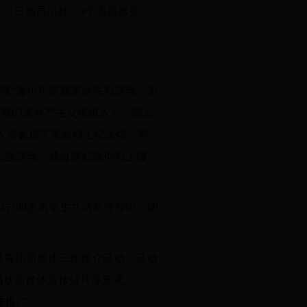
31日动员招募378个志愿服务
魂”青少年祭奠革命先烈活动。市
《我们是共产主义接班人》，随后
人员参观了革命烈士纪念馆。同
实践活动，通过祭扫瞻仰烈士陵
与200多名学生共话科普知识。团
忠共青团新媒体工作推介活动。活动
播放新媒体宣传短片等形式，
传推广。