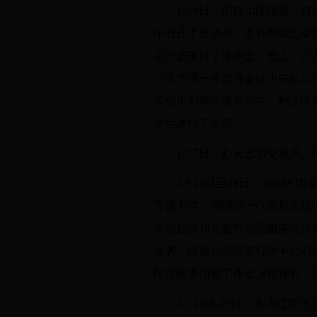
1月6日，由自治区团委、
午召开了座谈会，市县两级团委
记张媛主持了座谈会。会上，市
《关于进一步加强全区少先队工
吴忠市利通区第九小学、利通区
学生进行了慰问。
1月7日，赴吴忠市交通局
1月13日至14日，自治区
青团工作。调研组一行先后实地
平台建设
和吴忠市
志愿服务项目
愿者
。
随后在吴忠市行政中心召
区党建带团建工作会议精神和《
1月18日-19日，走访红