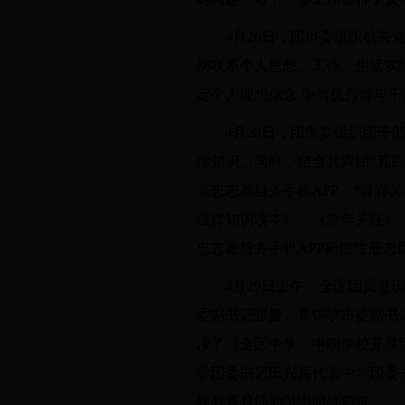
4月26日，团市委组织机关
别联系个人思想、工作、生活实际
定个人理想信念 争当优秀青年干
4月28日，团市委组织团
律知识。同时，结合共青团“五
吴忠志愿服务手机APP、“青春
法律知识读本》、《青年关注》、
忠志愿服务手机APP新增注册志愿
4月29日上午，全区团员
委副书记张媛、青铜峡市委副书
读了《全区中学、中职学校开展
学团委书记田兴兵代表中学团委
题教育月活动做出明确要求。