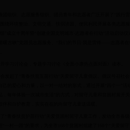
各级团组织、志愿服务组织、团员青年和志愿者广泛开展了“践行
。围绕环境整治、文明交通、扶弱济困、便民利民开展各类志愿
组”成立十周年暨“创建全国文明城市·志愿者在行动”活动启动
人·情暖古峡”党团员志愿服务、“我们的节日·我是雷锋——志愿者
动。
持召开学习讨论会，专题学习讨论《全面小康热点面对面》读本。
社会发起了“青春扶贫互苗行动”关爱留守儿童倡议。倡议号召社
自己的爱心和力量，以一对一结对的形式，通过开展“四个一”活
品，每年体验一次城市生活”的方式，对留守儿童和贫困村展开
陪伴和自护教育，实实在在的向留守儿童送温暖。
动了“青春扶贫护苗行动”关爱贫困村留守儿童工作，发动全市各
“一村一团”的要求，为全市168个贫困村组建了168个“关爱留