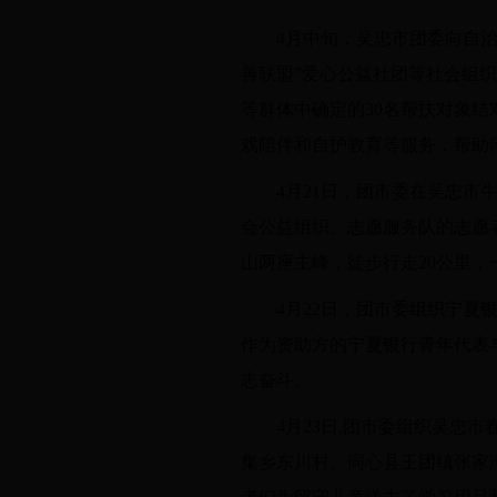
4月中旬，吴忠市团委向自
善联盟”爱心公益社团等社会组
等群体中确定的30名帮扶对象
戏陪伴和自护教育等服务，帮助
4月21日，团市委在吴忠市
会公益组织、志愿服务队的志愿者
山两座主峰，徒步行走20公里
4月22日，团市委组织宁夏
作为资助方的宁夏银行青年代表
志奋斗。
4月23日,团市委组织吴
集乡东川村、同心县王团镇张家