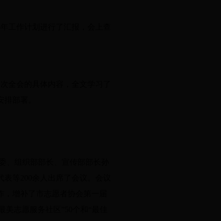
16年工作计划进行了汇报，会上查
六次全会的具体内容，全文学习了
安排部署。
常委、组织部部长、宣传部部长孙
表等200余人出席了会议。会议
作，增补了市志愿者协会第一届
最美志愿服务社区”50个和“最佳