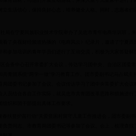
和体育器材，与他们开展互动游戏，并深入留守儿童家中进行了
树立生活信心，保持良好心态，培养健全人格。同时，志愿者们
。
人社局在宁夏民族职业技术学院举办了吴忠市青年电商培训班，来
观看了央视财经频道热播的《电商风云》纪录片，邀请了宁夏西
并和参加培训的青年学员们进行了互动交流，积极为大家答疑解
利通区会务中心召开常委扩大会议，传达学习团中央、自治区团委
和共青团系统“两学一做”学习教育工作。团市委副书记马占斌主
育局团委书记参加了会议。会议传达学习了团中央常委扩大会议
会人员结合各自工作实际，就吴忠市共青团改革思路和措施进行
团组织和团干部提出具体工作要求。
“青春扶贫护苗行动”关爱贫困村留守儿童工作推进会，团市委副
要负责同志、市教育局团委书记等参加了会议。会上，梳理查找了
排部署。