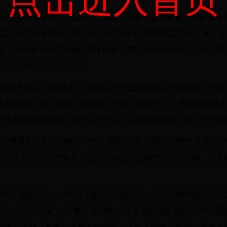
治区团委申请实施了“吴忠市守望爱心家园关爱闲散青少年帮扶项目
织成员和志愿者等担任的10名人生导师将与前期在在孤残儿童、
结对，结合每个帮扶对象的具体困难，有针对性地为他们提供心理
闲散青少年正常融入社会。
牛首山开展以“绿色出行，美丽吴忠”为主题的大型公益徒步行活
共200余人参加活动。活动中，市直单位团干部、志愿者和徒步
，一路捡拾垃圾杂物、宣传生态环保、倡导绿色出行，使广大青年
银行团员青年到青铜峡市一中，与该校“共青团班”的学生开展了“
与师生就学生学习情况、生活中存在的困难等进行了详细、深入
忠市春蕾天使爱心会、中阿益凡阳光助残爱心公益组织和移动吴忠分
湾村，扎实开展了“青春扶贫护苗行动”关爱贫困村留守儿童志愿