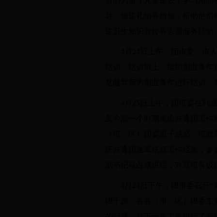
者们为留守儿童送去了学习用品
导、赠送礼物等措施，帮助他们
送卫生知识宣传等志愿服务活动
4月24日上午，团市委、市
培训。培训班上，组织创业青年
龙健导师为创业青年进行培训，
4月25日上午，团市委在
及今后一个时期吴忠共青团工作
（市、区）团委班子成员、市教
庆共青团改革试点工作经验，参
副书记马占斌讲话，对我市各级
4月25日下午，团市委召开
团干部、各县（市、区）团委主
的问题，对下一步工作进行了安