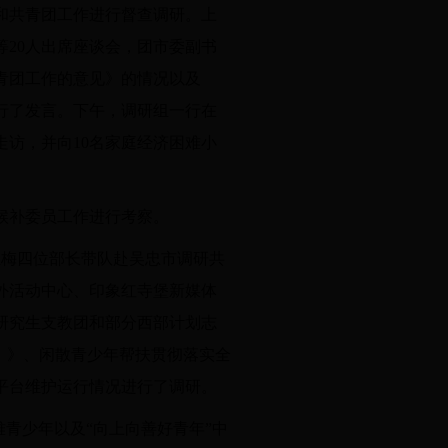
和共青团工作进行督查调研。上
20人出席座谈会，团市委副书
青团工作的意见》的情况以及
行了发言。下午，调研组一行在
访，并向10名家庭经济困难小
候补委员工作进行考察。
立梅四位部长带队赴
吴忠市
调研共
外活动中心、印象红寺堡新媒体
研究生支教团
和部分西部计划志
）》
、闲散青少年帮扶贯彻落实全
平台维护运行情况
进行了调研
。
难青少年以及“向上向善好青年”中