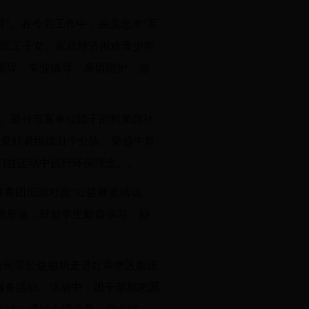
”。在今后工作中，由吴忠市“互
农民工子女、家庭经济困难青少年
疏导、学业辅导、亲情陪护、游
动。部分市直单位团干部和来自社
爱好者组成31个分队，穿越牛首
们在运动中践行环保理念。。
共青团班面对面”公益展览活动。
地座谈，鼓励学生勤奋学习、励
公司等公益组织走进红寺堡区新庄
服务活动。活动中，团干部和志愿