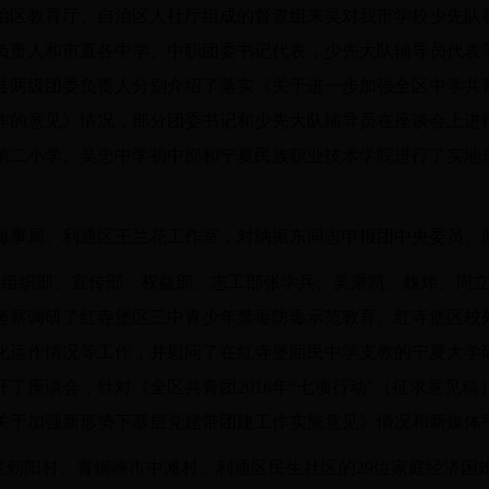
自治区教育厅、自治区人社厅组成的督查组来吴对我市学校少先队
负责人和市直各中学、中职团委书记代表，少先大队辅导员代表等
县两级团委负责人分别介绍了落实《关于进一步加强全区中学共
作的意见》情况，部分团委书记和少先大队辅导员在座谈会上进
第二小学、吴忠中学初中部和宁夏民族职业技术学院进行了实地走
、海事局、利通区王兰花工作室，对纳振东同志申报团中央委员、
团委组织部、宣传部、权益部、志工部张学兵、吴秉凯、魏炜、周
考察调研了红寺堡区三中青少年禁毒防毒示范教育、红寺堡区校
化运作情况等工作
，并慰问了
在红寺堡回民中学支教的宁夏大学
开了座谈会，针对
《全区共青团
2016年“七项行动”（征求意见稿
关于加强新形势下基层党建带团建工作实施意见》情况和
新媒体
寺堡区朝阳村、青铜峡市中滩村、利通区民生社区的29位家庭经济困