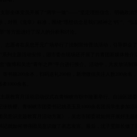
党支部全体党员开展了“两学一做”——“坚定理想信念、明确政治
，对照《党章》标准，围绕“理想信念是我们精神之‘钙’”、“弘扬
部”等方面进行了深入的分析和讨论。
干部、志愿者在吴忠开元广场举行了法制宣传普法活动，引导群众
四”系列主题活动安排，团市委在现场还开展了共青团新媒体推介
吴忠”微博和吴忠“青年之声”平台进行推介。活动中，共发放法制宣
等书籍200余本，扫码送礼200份，新增微信关注人数200余名
者1000余名。
意识主题教育月活动启动仪式在青铜峡市职中隆重举行。自治区团
记张铁樱、青铜峡市团委书记姚圣玉及1000余名团员学生参加
团员意识主题教育月活动方案》，吴忠市团委就如何开展好主题
书记就如何增强团员意识做了表态发言。最后，沈子雯部长做了