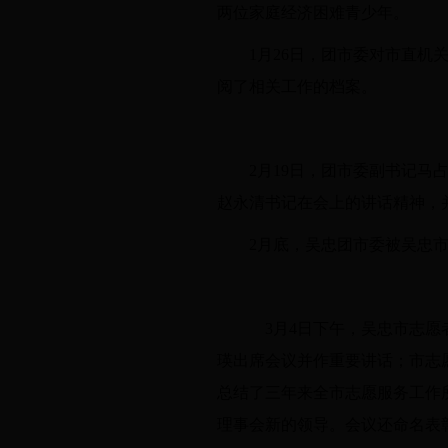
两位家庭经济困难青少年。
1月26日，团市委对市直机
阅了相关工作的档案。
2月19日，团市委副书记
赵永清书记在会上的讲话精神，并
2月底，吴忠团市委被吴忠市
3月4日下午，吴忠市志愿
瑛出席会议并作重要讲话；市志
总结了三年来全市志愿服务工作
理事会新的领导。会议还命名表彰了