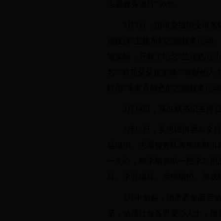
志愿服务项目”50个。
3月5日，团市委组织全市
观建设”主题系列志愿服务活动
地实际，开展了纪念“兰花热心小
名”“鲜花朵朵送雷锋”“奉献他
联创”等各具特色的志愿服务活
3月14日，马占斌书记主
3月15日，吴忠团市委向全
益组织、志愿服务队等集体献出
一次心，每学期资助一批学习用
导、学业辅导、亲情陪护、游戏
3月中旬起，团市委全面启
坚，动员社会各界爱心人士，按照