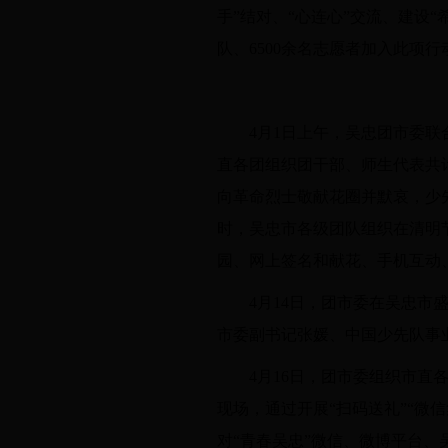
手”结对、“心连心”交流、建设
队、6500余名志愿者加入此项行
4月1日上午，吴忠团市委
直各团组织团干部、师生代表共
向革命烈士敬献花圈并默哀，少
时，吴忠市各级团队组织在清明
园、网上签名和献花、手机互动
4月14日，团市委在吴忠市
市委副书记张媛、中国少先队事
4月16日，团市委组织市直
现场，通过开展“扫码送礼”“微
对“青春吴忠”微信、微博平台、