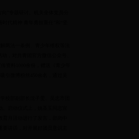
方向”专题研讨。机关全体党员分
时代精神 青年勇担重任”和“坚
了解两法一条例、青少年维权等法
活动，对共青团官方微信公众号、
传资料1000余份，赠送《青少年
，吸引微博粉丝450余名，通过吴
委学校部副部长沈子雯、吴忠市团
活动。启动仪式上，姚圣玉同志宣
教育月活动进行了发言，邵岗中
重要讲话，对开展好团员意识主