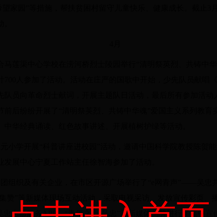
“希望家园”等措施，帮扶贫困村留守儿童快乐、健康成长。截止3月
动。
4月
联合马莲渠中心学校在涝河桥烈士陵园举行“清明祭英烈、共铸中华
计700人参加了活动。活动在庄严的国歌中开始，少先队员献唱
先队员向革命烈士献词，开展主题队日活动，最后所有参加活动
节前后纷纷开展了“清明祭英烈、共铸中华魂”爱国主义系列教育
、中华经典诵读、红色故事讲述、开展植树护绿等活动。
盛元小学开展“科普讲座进校园”活动，邀请中国科学院教授陈贺能
业发展中心宁夏工作站主任徐智海参加了活动。
各团组织及有关企业，在市区开源广场举行了“e网青声”——吴
信集赞”等新媒体现场互动活动，采取电视采访、发放宣传彩页、
点击进入首页
吴忠志愿服务APP、“青年之声·吴忠”等新媒体品牌进行了集中宣