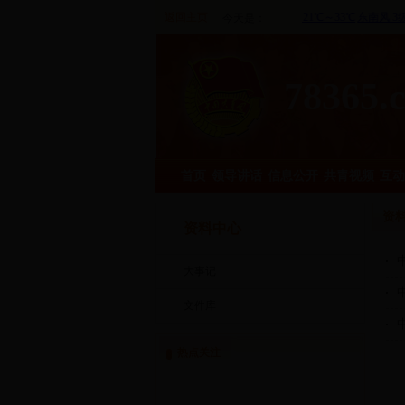
返回主页
今天是：
78365.
首页
领导讲话
信息公开
共青视频
互动
资
资料中心
大事记
文件库
热点关注