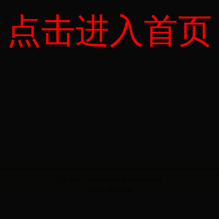
点击进入首页
主办单位：吴忠市共青团委员会版权所有
宁ICP：05001200