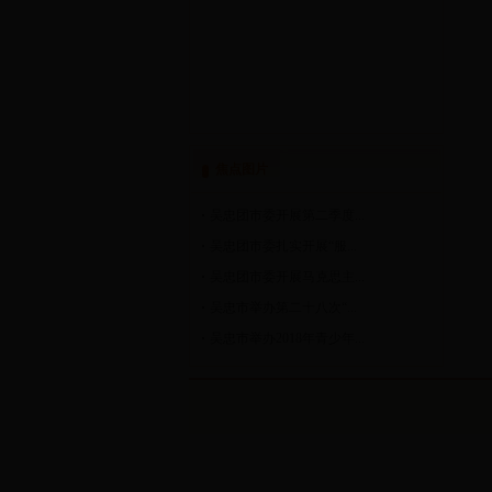
焦点图片
吴忠团市委开展第二季度...
吴忠团市委扎实开展“服...
吴忠团市委开展马克思主...
吴忠市举办第二十八次“...
吴忠市举办2018年青少年...