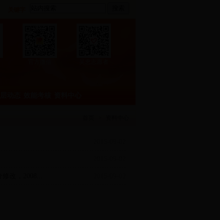
搜索
关键字
官方微信
吴忠志愿者
层动态
效能考核
资料中心
首页
>
资料中心
2015-09-02
2015-09-02
2008...
2015-09-02