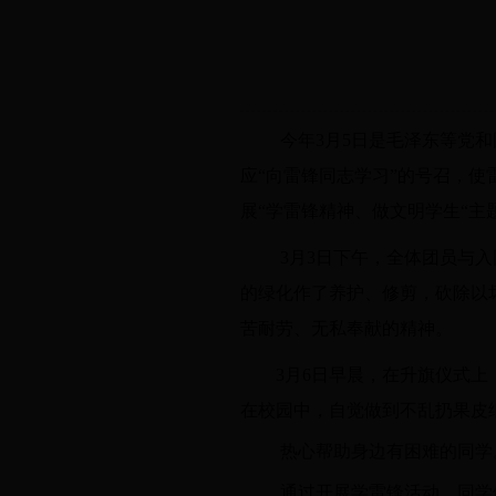
今年
3月5日是毛泽东等党和
应“向雷锋同志学习”的号召，
展“学雷锋精神、做文明学生“主
3月3日下午，全体
团员与入
的绿化作了养护、修剪，砍除以
苦耐劳、无私奉献的精神。
3月6日早晨，在升旗仪式
在校园中，自觉做到不乱扔果皮
热心帮助身边有困难的同学
通过开展学雷锋活动，同学