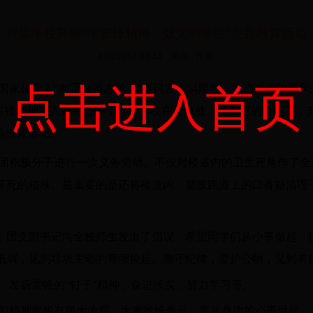
汉渠学校开展“学雷锋精神，做文明学生”主题教育活动
时间:2017-03-13 来源: 作者:
点击进入首页
国家
领导
人
“向雷锋同志学习”题词发表54周年。为进一步加强
使雷锋精神深入师生心中，汉渠学校在政教处、团支部的带动下，
题教育活动。
团积极分子进行一次义务劳动。不仅对楼道内的卫生死角作了全
坏死的植株。最重要的是还将楼道内、塑胶跑道上的口香糖清理
上，团支部书记向全校师生发出了倡议，希望同学们
从小事做起，
纸屑，见到垃圾主动的弯腰捡起。遵守纪律，爱护公物，见到有
。发扬雷锋的
“钉子”精神，奋进求实，努力学习等。
们精神面貌有极大改观，大家纷纷表示，要从身边的小事做起，