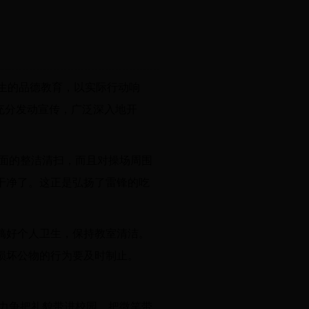
学生的品德教育，以实际行动响
充分发动宣传，广泛深入地开
面的整洁清扫，而且对操场周围
干净了。这正是弘扬了雷锋的吃
搞好个人卫生，保持教室清洁。
损坏公物的行为要及时制止。
力争把礼貌带进校园，把微笑带