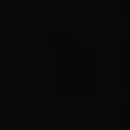
焦点图片
吴忠团市委开展第二季度...
吴忠团市委扎实开展“服...
吴忠团市委开展马克思主...
吴忠市举办第二十八次“...
吴忠市举办2018年青少年...