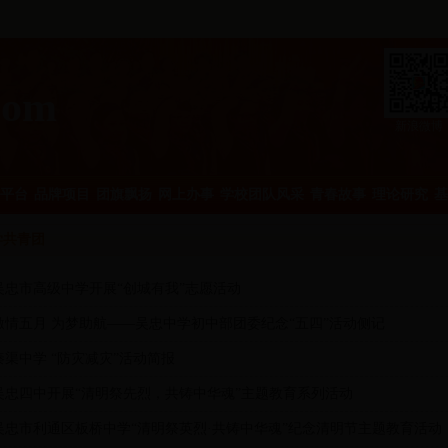
com
新浪微博
平台
品牌项目
团旗飘扬
网上办事
学校团队风采
青春故事
理论研究
基
学共青团
吴忠市高级中学开展“创城有我”志愿活动
激情五月 为梦助航——吴忠中学初中部团委纪念“五四”活动侧记
秦渠中学 “防灾减灾”活动简报
吴忠四中开展“清明祭先烈，共铸中华魂”主题教育系列活动
吴忠市利通区板桥中学“清明祭英烈·共铸中华魂”纪念清明节主题教育活动