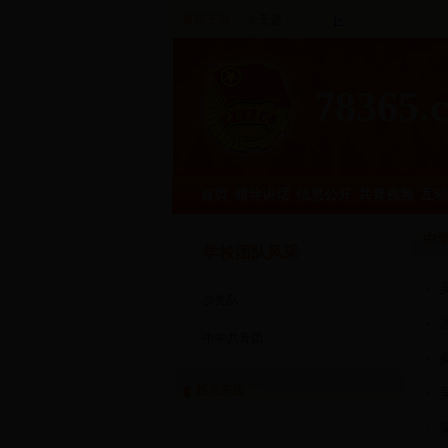
返回主页
今天是：
78365.
首页
领导讲话
信息公开
共青视频
互动
中
学校团队风采
少先队
中学共青团
热点关注