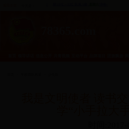
返回主页
今天是：
78365.com
首页
领导讲话
信息公开
共青视频
互动平台
品牌项目
团旗飘扬
网
首页
>
学校团队风采
>
少先队
我是文明使者 读书
学“小手拉大手
时间:2017