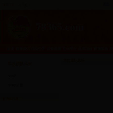
返回主页
今天是：
78365.com
首页
领导讲话
信息公开
共青视频
互动平台
品牌项目
团旗飘扬
网
学校团队风采
学校团队风采
少先队
中学共青团
热点关注