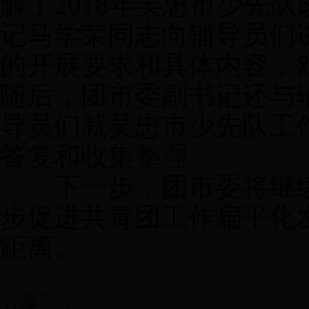
解了2018年吴忠市少先
记马学荣同志向辅导员们讲
的开展要求和具体内容，
随后，团市委副书记还与
导员们就吴忠市少先队工
答复和收集
整理。
下一步，团市委将继
步促进共青团工作扁平化
距离。
分享到
0