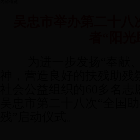
内容概览：
吴忠市举办第二十八次
者“阳光
为进一步发扬
“奉献
神，营造良好的扶残助残氛
社会公益
组织
的
60
多名志
吴忠市第二十八次
“全国助
残”启动仪式
。