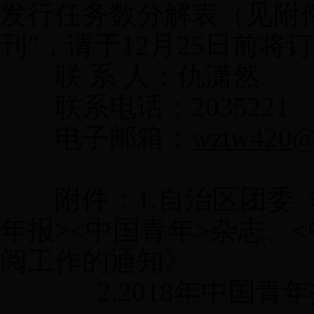
发行任务数分解表（见附
刊”，请于
12
月
2
5
日前将订
联
系
人：仇潇然
联系电话：
2035221
电子邮箱：
wztw420@
附件：
1.
自治区团委
年报
><
中国青年
>
杂志、
<
阅工作的通知》
2.201
8
年中国青年