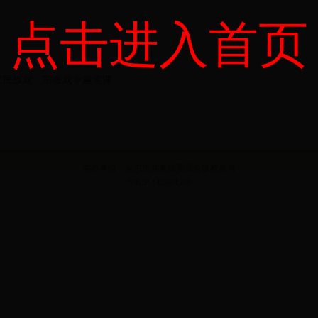
点击进入首页
义民族观、宗教观专题党课
主办单位：吴忠市共青团委员会版权所有
宁ICP：05001200