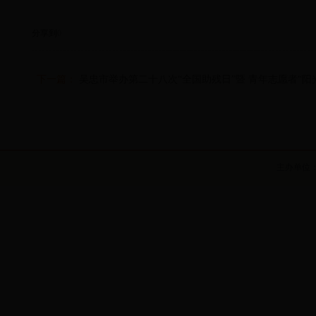
分享到
0
下一篇：
吴忠市举办第二十八次“全国助残日”暨 青年志愿者“阳
主办单位