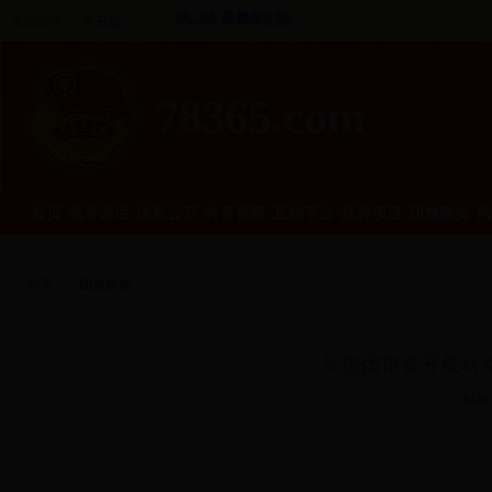
返回主页
今天是：
78365.com
首页
领导讲话
信息公开
共青视频
互动平台
品牌项目
团旗飘扬
网
首页
>
团旗飘扬
吴忠团市委开展马
时间: