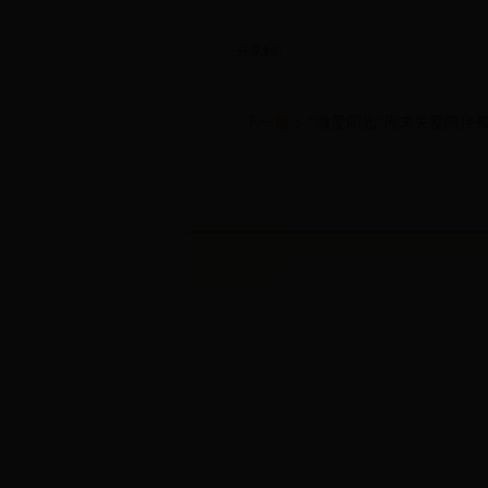
分享到
0
下一篇：
“微爱阳光”周末关爱陪伴