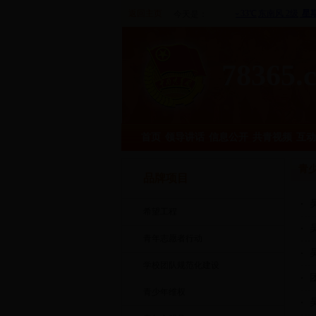
返回主页
今天是：
78365.
首页
领导讲话
信息公开
共青视频
互动
青
品牌项目
希望工程
青年志愿者行动
学校团队规范化建设
青少年维权