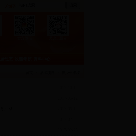
搜索
关键字
官方微信
吴忠志愿者
层动态
效能考核
资料中心
首页
>
品牌项目
>
青少年维权
2017-10-13
2017-06-12
教育活动
2017-06-12
2017-02-25
2017-02-25