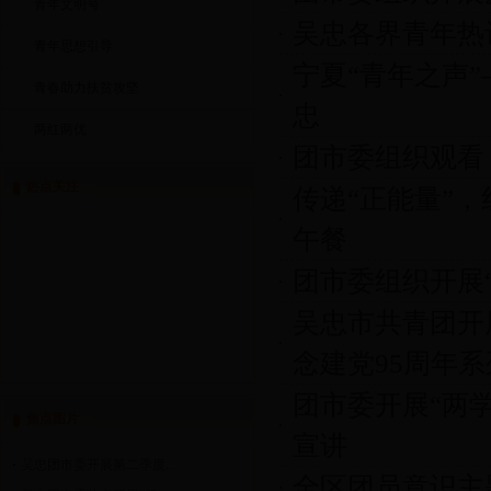
青年文明号
吴忠各界青年热
青年思想引导
宁夏“青年之声
青春助力扶贫攻坚
忠
两红两优
团市委组织观看
热点关注
传递“正能量”
午餐
团市委组织开展
吴忠市共青团开
念建党95周年
团市委开展“两
焦点图片
宣讲
吴忠团市委开展第二季度...
全区团员意识主