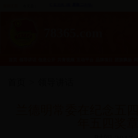
返回主页
今天是：
78365.com
首页
领导讲话
信息公开
共青视频
互动平台
品牌项目
团旗飘扬
网
首页
>
领导讲话
兰德明常委在纪念五四
年五四奖章