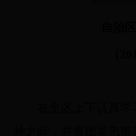
时间:2017
自治
（
2
在全区上下认真学
神之际，共青团吴忠市