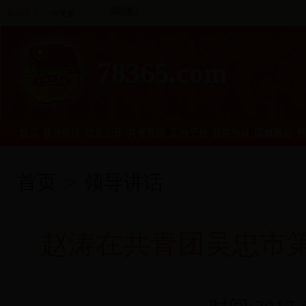
返回主页
今天是：
78365.com
首页
领导讲话
信息公开
共青视频
互动平台
品牌项目
团旗飘扬
网
首页
>
领导讲话
赵涛在共青团吴忠市