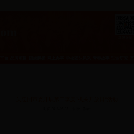
com
新浪微博
平台
品牌项目
团旗飘扬
网上办事
学校团队风采
青春故事
理论研究
基
吴忠团市委开展第二季度“机关开放日”活动
时间:2018-05-25 来源: 作者: