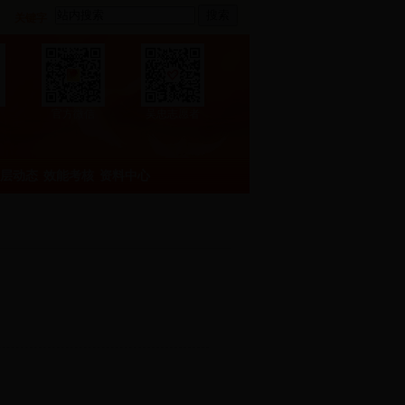
搜索
关键字
官方微信
吴忠志愿者
层动态
效能考核
资料中心