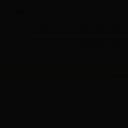
分享到
0
上一篇：
吴忠团市委开展马克思主义民族观、宗教观专题党课
下一篇：
吴忠市举办2018年青少年禁毒师资和禁毒志愿者骨干
主办单位