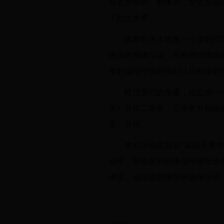
合县文明办、教体局、文化馆成
了此次大赛。
比赛在大水坑第一小学的同
饱满的感情渲染，不断博得现场
年对诚信守信的强烈认同和深刻
经过激烈的角逐，由盐池一
大》获得二等奖，三等奖分别由
渡》获得。
本次活动是我县
“诚信点亮
说不，营造良好的重信守诺社会
讲堂、诚信道德模范评选等活动