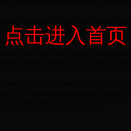
功举办了
“诚信点亮中国”系列活动之“我是诚信代言人”情景剧比
学们带来的《曾信卖柴》中正式拉开了序幕。各参赛学校以良好
点击进入首页
观众的掌声。
14个参赛作品
均以
“诚信”为主题，
结合古代典故、
理解。
小选送的《扶不扶》获得一等奖，高沙窝镇小学选送的《诚信你
惠安堡镇小学选送的《诚信摆渡人》、盐池五小选送的《扶不扶
中国”系列活动之一，旨在更好地教育引导广大青少年从小树立诚
氛围。下一步，我委还将举办
“
诚信，我们的时代，我们的担当
”
，进一步扩大团组织对青少年的吸引力和凝聚力。