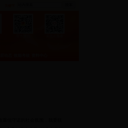
搜索
关键字
官方微信
吴忠志愿者
层动态
效能考核
资料中心
造重信守诺的社会氛围，我委联