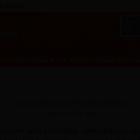
com
新浪微博
平台
品牌项目
团旗飘扬
网上办事
学校团队风采
青春故事
理论研究
基
盐池县“我是诚信代言人”情景剧比赛圆满落幕
时间:2018-01-02 来源: 作者:
十九大精神，加快推进信用体系建设，培育青少年诚信意识，营