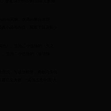
赛。
全县
14个中小学100余人参加
的精神风貌、优秀的舞台表现、
经典小品等内容，
展现了我县青少
我他》、盐池三小选送的《天之
》、盐池二小选送的《诚信摆
信意识，与诚信相伴，勇敢向失信
主题征文大赛、
“诚信点亮中国”大