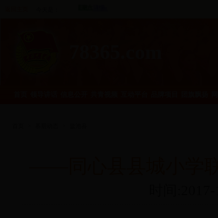
返回主页
今天是：
78365.com
首页
领导讲话
信息公开
共青视频
互动平台
品牌项目
团旗飘扬
网
首页
>
基层动态
>
盐池县
——同心县县城小学
时间:2017