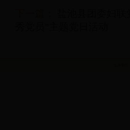
下一篇：
盐池县团委妇联
秀党员”主题党日活动
主办单位