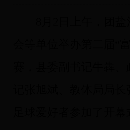
8月2日上午，团
会等单位举办第二届
“
赛，县委副书记牛犇、
记张旭斌、教体局局长张
足球爱好者参加了开幕