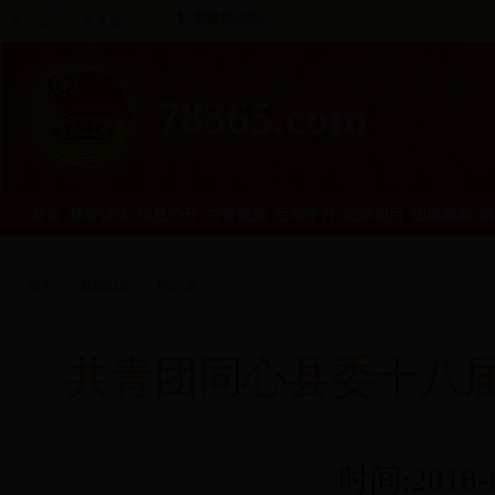
返回主页
今天是：
78365.com
首页
领导讲话
信息公开
共青视频
互动平台
品牌项目
团旗飘扬
网
首页
>
基层动态
>
同心县
共青团同心县委十八
时间:2018