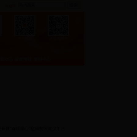
搜索
关键字
官方微信
吴忠志愿者
层动态
效能考核
资料中心
委
开展
“
春暖童心
”
慰问
贫困青少年活