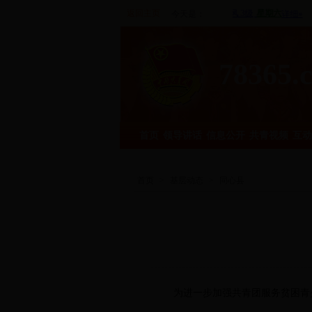
返回主页
今天是：
78365.
首页
领导讲话
信息公开
共青视频
互动
首页
>
基层动态
>
同心县
为
进一步加强共青团服务贫困青