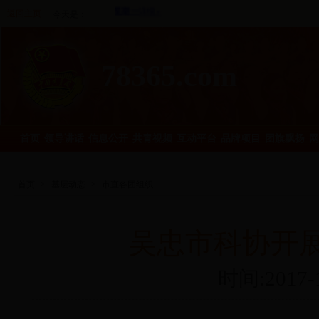
返回主页
今天是：
78365.com
首页
领导讲话
信息公开
共青视频
互动平台
品牌项目
团旗飘扬
网
首页
>
基层动态
>
市直各团组织
吴忠市科协开
时间:2017