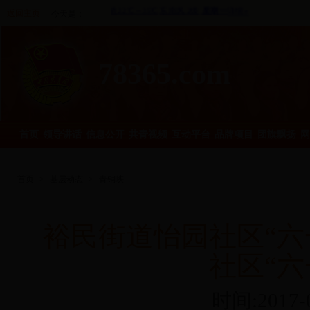
返回主页
今天是：
78365.com
首页
领导讲话
信息公开
共青视频
互动平台
品牌项目
团旗飘扬
网
首页
>
基层动态
>
青铜峡
裕民街道怡园社区“六
社区“六
时间:2017