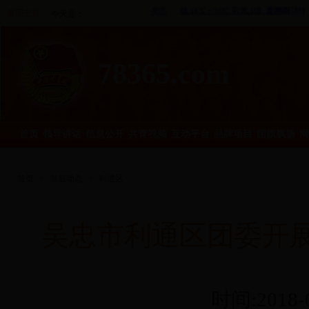
返回主页
今天是：
78365.com
首页
领导讲话
信息公开
共青视频
互动平台
品牌项目
团旗飘扬
网
首页
>
基层动态
>
利通区
吴忠市利通区团委开
时间:2018