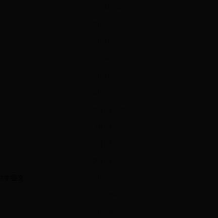
2018-01-02
2018-01-02
2018-01-02
2018-01-02
2018-01-02
2018-01-02
2017-11-10
2017-11-10
2017-11-10
2017-11-10
暨文...
2017-09-12
2017-09-12
2017-08-10