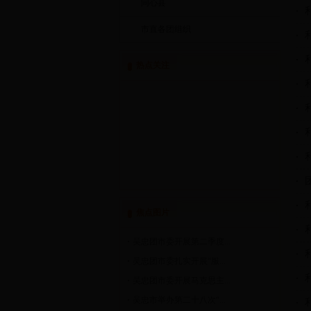
同心县
市直各团组织
热点关注
焦点图片
吴忠团市委开展第二季度...
吴忠团市委扎实开展“服...
吴忠团市委开展马克思主...
吴忠市举办第二十八次“...