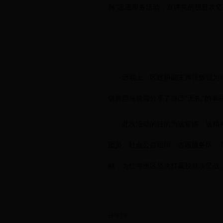
兴”志愿服务活动，宣讲党的脱贫攻
活动上，区政协副主席张致强为
俗典型马晓霞分享了自己
“无礼”的
此次活动的目的为送宣讲、送精
团员、社会公益组织、志愿服务队，
献，为红寺堡区坚决打赢脱贫攻坚战
分享到
0