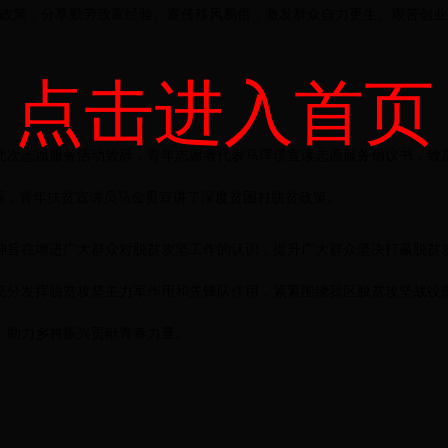
坚政策，分享勤劳致富经验、宣传移风易俗，激发群众自力更生、艰苦创
点击进入首页
此次志愿服务活动致辞，青年志愿者代表马珲璞宣读志愿服务倡议书，致
幸福，青年扶贫宣讲员马金贵宣讲了深度贫困村脱贫政策。
神旨在增进广大群众对脱贫攻坚工作的认识，提升广大群众坚决打赢脱贫
充分发挥脱贫攻坚主力军作用和先锋队作用，紧紧围绕我区脱贫攻坚战役
、助力乡村振兴贡献青春力量。