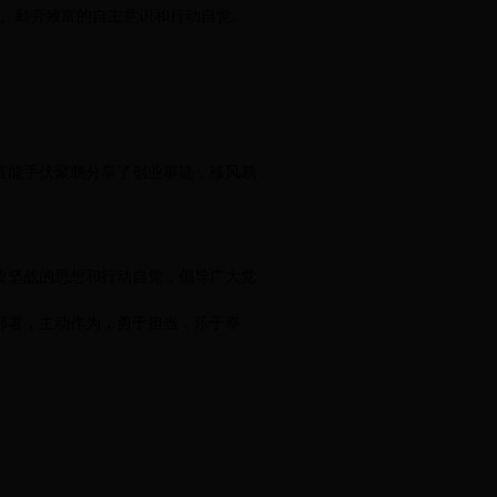
业、勤劳致富的自主意识和行动自觉。
富能手伏聚鹏分享了创业事迹，移风易
攻坚战的思想和行动自觉，倡导广大党
部署，主动作为，勇于担当，乐于奉