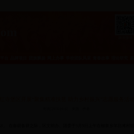
com
新浪微博
平台
品牌项目
团旗飘扬
网上办事
学校团队风采
青春故事
理论研究
基
红寺堡区开展“聚集精准扶贫 助力乡村振兴”志愿服务活
时间:2018-04-02 来源: 作者:
浓。
在春耕备耕之际，区文明办、团委于3月9日上午在柳泉乡羊坊滩村组